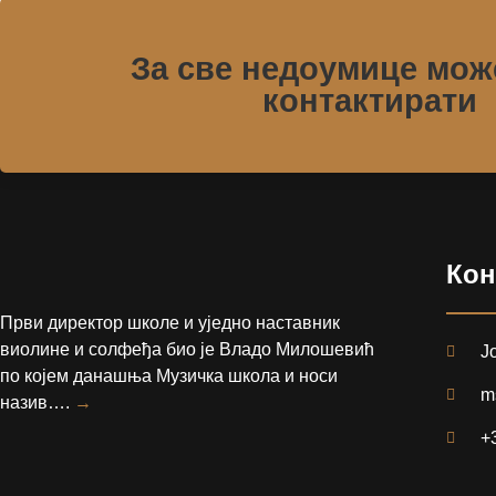
За све недоумице мож
контактирати
Кон
Први директор школе и уједно наставник
виолине и солфеђа био је Владо Милошевић
Ј
по којем данашња Музичка школа и носи
m
назив….
→
+