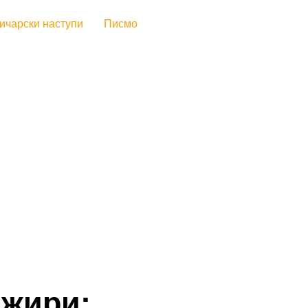
ичарски наступи
Писмо
 жири: