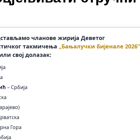
дстављамо чланове жирија Деветог
стичког такмичења
„Бањалучки бијенале 2026“
или свој долазак:
ија
а
ић
– Србија
ска
арајево)
Хрватска
рна Гора
рбија