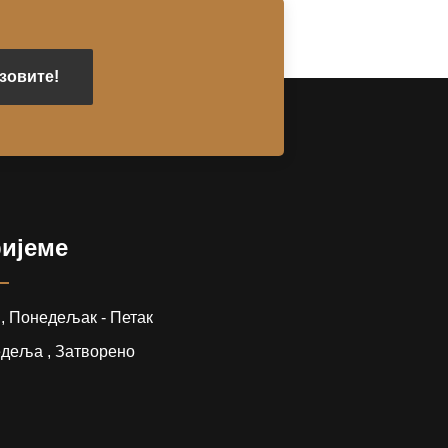
зовите!
ијеме
0 , Понедељак - Петак
едеља , Затворено