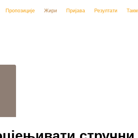
Пропозиције
Жири
Пријава
Резултати
Такм
оцјењивати стручни