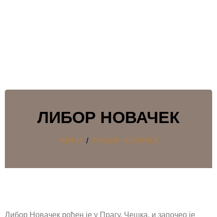
ски
Писмо
ЛИБОР НОВАЧЕК
ЖИРИ
/
ЛИБОР НОВАЧЕК
Либор Новачек рођен је у Прагу, Чешка, и започео је