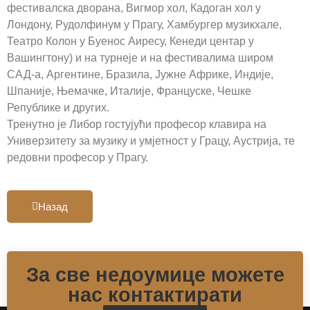
фестивалска дворана, Вигмор хол, Кадоган хол у
Лондону, Рудолфинум у Прагу, Хамбургер музикхале,
Театро Колон у Буенос Аиресу, Кенеди центар у
Вашингтону) и на турнеје и на фестивалима широм
САД-а, Аргентине, Бразила, Јужне Африке, Индије,
Шпаније, Њемачке, Италије, Француске, Чешке
Републике и других.
Тренутно је Либор гостујући професор клавира на
Универзитету за музику и умјетност у Грацу, Аустрија, те
редовни професор у Прагу.
Назад
За све недоумице можете
нас контактирати