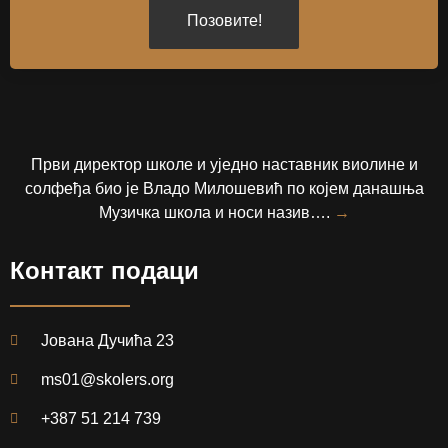
Позовите!
Први директор школе и уједно наставник виолине и
солфеђа био је Владо Милошевић по којем данашња
Музичка школа и носи назив….
→
Контакт подаци
Јована Дучића 23
ms01@skolers.org
+387 51 214 739