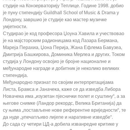
студије на Конзерваторију Теплице. Године 1998. добио
је пуну стипендију Guildhall School of Music & Drama у
Лондону, завршио је студије као мастер музичке
умјетности.
Студирао је код професора Џоуна Хавила и учествовао
је на мајсторским радионицама код Лазара Бермана,
Мареја Перахиа, Џона Перија, Жана Ефлема Бавузеа,
Дмитрија Башкирова, Доминика Мерлеа и других. Током
студија у Лондону освојио је бројне националне и
међународне награде и добитник је неколико великих
стипендија.
Међународно признат по својим интерпретацијама
Листа, Брамса и Јаначека, каже се да изведба Либора
Новачека има „изузетан пјеснички полет и суштину“, а за
његове снимке (Ландор рекордс, Велика Британија) да
су њима „постављене нове референтне вриједности“, те
да нуде „упечатљиво лијепе и наративне изведбе“.
До сада су четири ЦД-а добила изванредне критике у