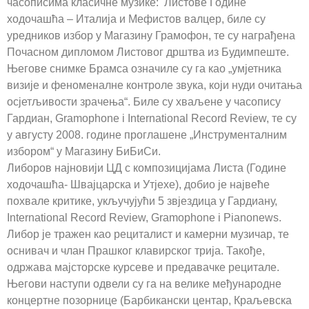
часописима класичне музике: Листове Године
ходочашћа – Италија и Мефистов валцер, биле су
уредников избор у Магазину Грамофон, те су награђена
Почасном дипломом Листовог дрштва из Будимпеште.
Његове снимке Брамса означиле су га као „умјетника
визије и феноменалне контроле звука, који нуди очитања
осјетљивости зрачења“. Биле су хваљене у часопису
Гардиан, Gramophone i International Record Review, те су
у августу 2008. године проглашене „Инструменталним
избором“ у Магазину БиБиСи.
Либоров најновији ЦД с композицијама Листа (Године
ходочашћа- Швајцарска и Утјехе), добио је највеће
похвале критике, укључујући 5 звјездица у Гардиану,
International Record Review, Gramophone i Pianonews.
Либор је тражен као рециталист и камерни музичар, те
оснивач и члан Прашког клавирског трија. Такође,
одржава мајсторске курсеве и предавачке рецитале.
Његови наступи одвели су га на велике међународне
концертне позорнице (Барбикански центар, Краљевска